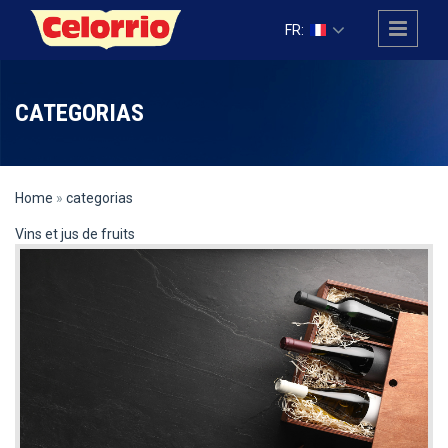
Skip to main content
FR:
CATEGORIAS
Home
»
categorias
Vins et jus de fruits