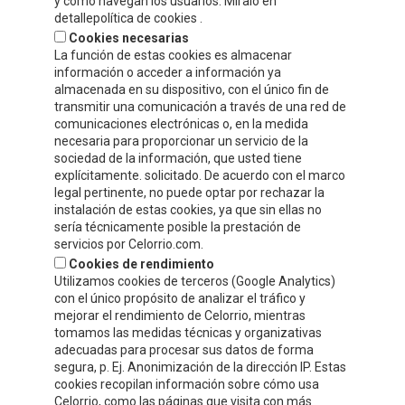
y cómo navegan los usuarios. Míralo en
Tel.
+34 941 132 803
detallepolítica de cookies .
Fax.
+34 941 132 512
Cookies necesarias
info@celorrio.com
La función de estas cookies es almacenar
información o acceder a información ya
almacenada en su dispositivo, con el único fin de
ZONE PRIVÉE
transmitir una comunicación a través de una red de
comunicaciones electrónicas o, en la medida
necesaria para proporcionar un servicio de la
ÉCRIVEZ-NOUS!
sociedad de la información, que usted tiene
explícitamente. solicitado. De acuerdo con el marco
legal pertinente, no puede optar por rechazar la
instalación de estas cookies, ya que sin ellas no
sería técnicamente posible la prestación de
servicios por Celorrio.com.
Cookies de rendimiento
Utilizamos cookies de terceros (Google Analytics)
con el único propósito de analizar el tráfico y
mejorar el rendimiento de Celorrio, mientras
tomamos las medidas técnicas y organizativas
adecuadas para procesar sus datos de forma
segura, p. Ej. Anonimización de la dirección IP. Estas
cookies recopilan información sobre cómo usa
Acepto
la política de protección de datos y privacidad
Celorrio, como las páginas que visita con más