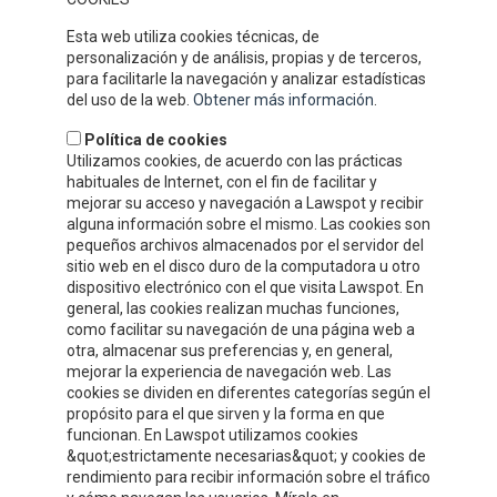
prestige que nous avons gagné au fil de ces années dans notre
Esta web utiliza cookies técnicas, de
secteur.
personalización y de análisis, propias y de terceros,
OÙ SOMMES-NOUS
para facilitarle la navegación y analizar estadísticas
del uso de la web.
Obtener más información
.
Política de cookies
Utilizamos cookies, de acuerdo con las prácticas
habituales de Internet, con el fin de facilitar y
mejorar su acceso y navegación a Lawspot y recibir
alguna información sobre el mismo. Las cookies son
pequeños archivos almacenados por el servidor del
sitio web en el disco duro de la computadora u otro
dispositivo electrónico con el que visita Lawspot. En
general, las cookies realizan muchas funciones,
como facilitar su navegación de una página web a
otra, almacenar sus preferencias y, en general,
INFORMATION DE CONTACT
mejorar la experiencia de navegación web. Las
cookies se dividen en diferentes categorías según el
propósito para el que sirven y la forma en que
Compre y Compare S.A.
funcionan. En Lawspot utilizamos cookies
Polígono Tejerías, zona sur, Calle G
&quot;estrictamente necesarias&quot; y cookies de
Calahorra, La Rioja
rendimiento para recibir información sobre el tráfico