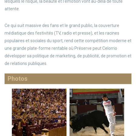
lesquels le risque, la beauté et l'émotion vont au-delà de toute
attente.
Ce qui suit massive des fans et le grand public, la couverture
médiatique des festivités (TV, radio et presse), et les racines
populaires et sociales du sport, rend cette compétition moderne et
une grande plate-forme rentable où Préserve peut Celorrio
développer sa politique de marketing, de publicité, de promotion et
de relations publiques.
Photos