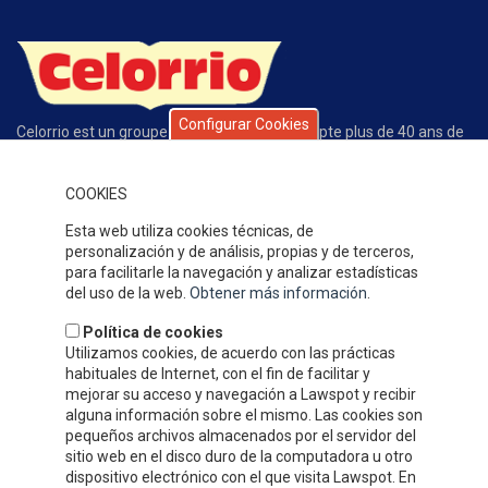
Configurar Cookies
Celorrio est un groupe d’entreprises qui compte plus de 40 ans de
trajectoire exclusivement dédiée à la conserve des fruits et des
légumes. La qualité de nos produits, de notre service, l’écoute du
COOKIES
client et la compétitivité de notre offre expliquent le grand
prestige que nous avons gagné au fil de ces années dans notre
Esta web utiliza cookies técnicas, de
secteur.
personalización y de análisis, propias y de terceros,
OÙ SOMMES-NOUS
para facilitarle la navegación y analizar estadísticas
del uso de la web.
Obtener más información
.
Política de cookies
Utilizamos cookies, de acuerdo con las prácticas
habituales de Internet, con el fin de facilitar y
mejorar su acceso y navegación a Lawspot y recibir
alguna información sobre el mismo. Las cookies son
pequeños archivos almacenados por el servidor del
sitio web en el disco duro de la computadora u otro
dispositivo electrónico con el que visita Lawspot. En