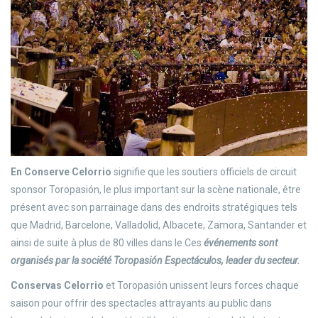
En Conserve Celorrio
signifie que les soutiers officiels de circuit
sponsor Toropasión, le plus important sur la scène nationale, être
présent avec son parrainage dans des endroits stratégiques tels
que Madrid, Barcelone, Valladolid, Albacete, Zamora, Santander et
ainsi de suite à plus de 80 villes dans le Ces
événements sont
organisés par la société Toropasión Espectáculos, leader du secteur.
Conservas Celorrio
et Toropasión unissent leurs forces chaque
saison pour offrir des spectacles attrayants au public dans