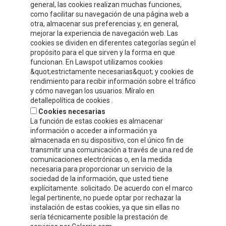
general, las cookies realizan muchas funciones,
como facilitar su navegación de una página web a
otra, almacenar sus preferencias y, en general,
INFORMATION DE CONTACT
mejorar la experiencia de navegación web. Las
cookies se dividen en diferentes categorías según el
propósito para el que sirven y la forma en que
Compre y Compare S.A.
funcionan. En Lawspot utilizamos cookies
Polígono Tejerías, zona sur, Calle G
&quot;estrictamente necesarias&quot; y cookies de
Calahorra, La Rioja
rendimiento para recibir información sobre el tráfico
y cómo navegan los usuarios. Míralo en
Tel.
+34 941 132 803
detallepolítica de cookies .
Fax.
+34 941 132 512
Cookies necesarias
info@celorrio.com
La función de estas cookies es almacenar
información o acceder a información ya
almacenada en su dispositivo, con el único fin de
transmitir una comunicación a través de una red de
ZONE PRIVÉE
comunicaciones electrónicas o, en la medida
necesaria para proporcionar un servicio de la
ÉCRIVEZ-NOUS!
sociedad de la información, que usted tiene
explícitamente. solicitado. De acuerdo con el marco
legal pertinente, no puede optar por rechazar la
instalación de estas cookies, ya que sin ellas no
sería técnicamente posible la prestación de