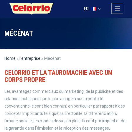
Skip to main content
FR:
MÉCÉNAT
Home
»
l'entreprise
» Mécénat
CELORRIO ET LA TAUROMACHIE AVEC UN
CORPS PROPRE
Les avantages commerciaux du marketing, de la publicité et des
relations publiques que le parrainage a sur la publicité
conventionnelle sont bien connus; en particulier par rapport à des
concepts importants tels que: la crédibilité, la différenciation,
l'image sociale, les modes de vie, en plus du coût par impact et de
la garantie dans l'émission et la réception des messages.