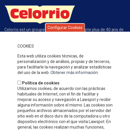
Configurar Cookies
Celorrio est un groupe d’entreprises qui compte plus de 40 ans de
trajectoire exclusivement dédiée à la conserve des fruits et des
légumes. La qualité de nos produits, de notre service, l’écoute du
client et la compétitivité de notre offre expliquent le grand
COOKIES
prestige que nous avons gagné au fil de ces années dans notre
Esta web utiliza cookies técnicas, de
secteur.
personalización y de análisis, propias y de terceros,
OÙ SOMMES-NOUS
para facilitarle la navegación y analizar estadísticas
del uso de la web.
Obtener más información
.
Política de cookies
Utilizamos cookies, de acuerdo con las prácticas
habituales de Internet, con el fin de facilitar y
mejorar su acceso y navegación a Lawspot y recibir
alguna información sobre el mismo. Las cookies son
pequeños archivos almacenados por el servidor del
sitio web en el disco duro de la computadora u otro
dispositivo electrónico con el que visita Lawspot. En
general, las cookies realizan muchas funciones,