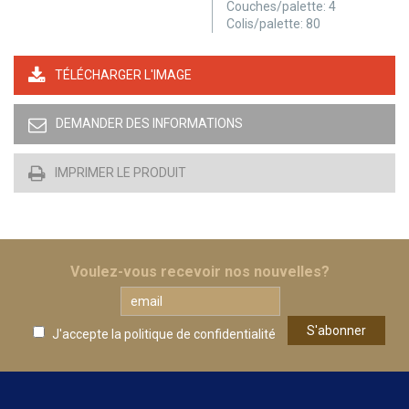
Couches/palette:
4
Colis/palette:
80
TÉLÉCHARGER L'IMAGE
DEMANDER DES INFORMATIONS
IMPRIMER LE PRODUIT
Voulez-vous recevoir nos nouvelles?
J'accepte la
politique de confidentialité