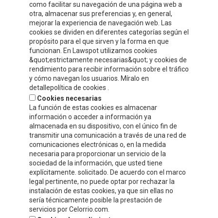
como facilitar su navegación de una página web a
otra, almacenar sus preferencias y, en general,
INFORMATION DE CONTACT
mejorar la experiencia de navegación web. Las
cookies se dividen en diferentes categorías según el
propósito para el que sirven y la forma en que
Compre y Compare S.A.
funcionan. En Lawspot utilizamos cookies
Polígono Tejerías, zona sur, Calle G
&quot;estrictamente necesarias&quot; y cookies de
Calahorra, La Rioja
rendimiento para recibir información sobre el tráfico
y cómo navegan los usuarios. Míralo en
Tel.
+34 941 132 803
detallepolítica de cookies .
Fax.
+34 941 132 512
Cookies necesarias
info@celorrio.com
La función de estas cookies es almacenar
información o acceder a información ya
almacenada en su dispositivo, con el único fin de
ZONE PRIVÉE
transmitir una comunicación a través de una red de
comunicaciones electrónicas o, en la medida
necesaria para proporcionar un servicio de la
ÉCRIVEZ-NOUS!
sociedad de la información, que usted tiene
explícitamente. solicitado. De acuerdo con el marco
legal pertinente, no puede optar por rechazar la
instalación de estas cookies, ya que sin ellas no
sería técnicamente posible la prestación de
servicios por Celorrio.com.