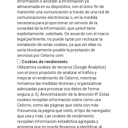
información o acceder a información ya
almacenada en su dispositivo, con el único fin de
transmitir una comunicación a través de una red de
ZONE PRIVÉE
comunicaciones electrónicas o, en la medida
necesaria para proporcionar un servicio de la
ÉCRIVEZ-NOUS!
sociedad de la información, que usted tiene
explícitamente. solicitado. De acuerdo con el marco
legal pertinente, no puede optar por rechazar la
instalación de estas cookies, ya que sin ellas no
sería técnicamente posible la prestación de
servicios por Celorrio.com.
Cookies de rendimiento
Utilizamos cookies de terceros (Google Analytics)
con el único propósito de analizar el tráfico y
mejorar el rendimiento de Celorrio, mientras
tomamos las medidas técnicas y organizativas
adecuadas para procesar sus datos de forma
segura, p. Ej. Anonimización de la dirección IP. Estas
cookies recopilan información sobre cómo usa
Acepto
la política de protección de datos y privacidad
Celorrio, como las páginas que visita con más
frecuencia, la página que visitó, el tipo de navegador
Autorizo el envío de información y promociones que puedan ser de
que usa y más. Las cookies de rendimiento
mi interés mediante los medios facilitados.
recopilan información estadística agregada y
anónima que no puede llevarnos a identificar al