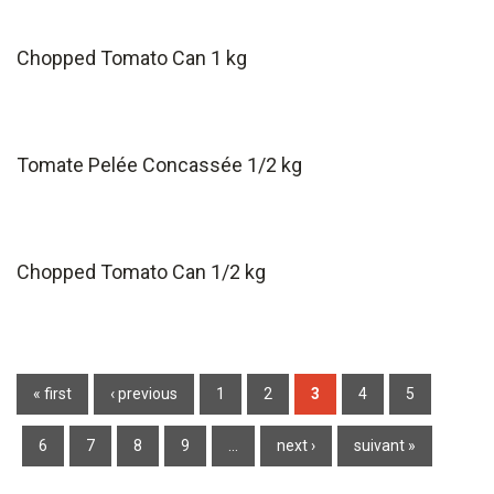
Chopped Tomato Can 1 kg
Tomate Pelée Concassée 1/2 kg
Chopped Tomato Can 1/2 kg
Pages
« first
‹ previous
1
2
3
4
5
6
7
8
9
…
next ›
suivant »