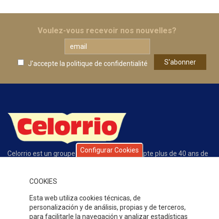
Voulez-vous recevoir nos nouvelles?
J'accepte la
politique de confidentialité
Configurar Cookies
Celorrio est un groupe d’entreprises qui compte plus de 40 ans de
trajectoire exclusivement dédiée à la conserve des fruits et des
légumes. La qualité de nos produits, de notre service, l’écoute du
COOKIES
client et la compétitivité de notre offre expliquent le grand
prestige que nous avons gagné au fil de ces années dans notre
Esta web utiliza cookies técnicas, de
secteur.
personalización y de análisis, propias y de terceros,
OÙ SOMMES-NOUS
para facilitarle la navegación y analizar estadísticas