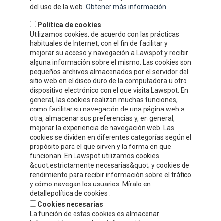
del uso de la web.
Obtener más información
.
Política de cookies
Utilizamos cookies, de acuerdo con las prácticas
habituales de Internet, con el fin de facilitar y
mejorar su acceso y navegación a Lawspot y recibir
alguna información sobre el mismo. Las cookies son
pequeños archivos almacenados por el servidor del
sitio web en el disco duro de la computadora u otro
dispositivo electrónico con el que visita Lawspot. En
general, las cookies realizan muchas funciones,
como facilitar su navegación de una página web a
otra, almacenar sus preferencias y, en general,
INFORMATION DE CONTACT
mejorar la experiencia de navegación web. Las
cookies se dividen en diferentes categorías según el
propósito para el que sirven y la forma en que
Compre y Compare S.A.
funcionan. En Lawspot utilizamos cookies
Polígono Tejerías, zona sur, Calle G
&quot;estrictamente necesarias&quot; y cookies de
Calahorra, La Rioja
rendimiento para recibir información sobre el tráfico
y cómo navegan los usuarios. Míralo en
Tel.
+34 941 132 803
detallepolítica de cookies .
Fax.
+34 941 132 512
Cookies necesarias
info@celorrio.com
La función de estas cookies es almacenar