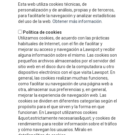
Esta web utiliza cookies técnicas, de
secteur.
personalización y de análisis, propias y de terceros,
OÙ SOMMES-NOUS
para facilitarle la navegación y analizar estadísticas
del uso de la web.
Obtener más información
.
Política de cookies
Utilizamos cookies, de acuerdo con las prácticas
habituales de Internet, con el fin de facilitar y
mejorar su acceso y navegación a Lawspot y recibir
alguna información sobre el mismo. Las cookies son
pequeños archivos almacenados por el servidor del
sitio web en el disco duro de la computadora u otro
dispositivo electrónico con el que visita Lawspot. En
general, las cookies realizan muchas funciones,
como facilitar su navegación de una página web a
otra, almacenar sus preferencias y, en general,
INFORMATION DE CONTACT
mejorar la experiencia de navegación web. Las
cookies se dividen en diferentes categorías según el
propósito para el que sirven y la forma en que
Compre y Compare S.A.
funcionan. En Lawspot utilizamos cookies
Polígono Tejerías, zona sur, Calle G
&quot;estrictamente necesarias&quot; y cookies de
Calahorra, La Rioja
rendimiento para recibir información sobre el tráfico
y cómo navegan los usuarios. Míralo en
Tel.
+34 941 132 803