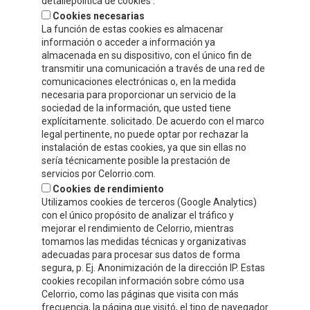
detallepolítica de cookies .
Fax.
+34 941 132 512
Cookies necesarias
info@celorrio.com
La función de estas cookies es almacenar
información o acceder a información ya
almacenada en su dispositivo, con el único fin de
transmitir una comunicación a través de una red de
ZONE PRIVÉE
comunicaciones electrónicas o, en la medida
necesaria para proporcionar un servicio de la
ÉCRIVEZ-NOUS!
sociedad de la información, que usted tiene
explícitamente. solicitado. De acuerdo con el marco
legal pertinente, no puede optar por rechazar la
instalación de estas cookies, ya que sin ellas no
sería técnicamente posible la prestación de
servicios por Celorrio.com.
Cookies de rendimiento
Utilizamos cookies de terceros (Google Analytics)
con el único propósito de analizar el tráfico y
mejorar el rendimiento de Celorrio, mientras
tomamos las medidas técnicas y organizativas
adecuadas para procesar sus datos de forma
segura, p. Ej. Anonimización de la dirección IP. Estas
cookies recopilan información sobre cómo usa
Acepto
la política de protección de datos y privacidad
Celorrio, como las páginas que visita con más
frecuencia, la página que visitó, el tipo de navegador