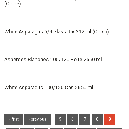
(Chine)
White Asparagus 6/9 Glass Jar 212 ml (China)
Asperges Blanches 100/120 Boîte 2650 ml
White Asparagus 100/120 Can 2650 ml
Pages
…
« first
‹ previous
5
6
7
8
9