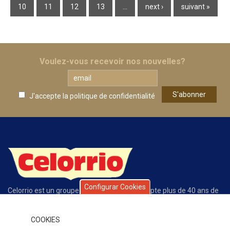
10
11
12
13
…
next ›
suivant »
Voulez-vous recevoir nos nouvelles?
J'accepte la
politique de confidentialité
Configurar Cookies
Celorrio est un groupe d’entreprises qui compte plus de 40 ans de
trajectoire exclusivement dédiée à la conserve des fruits et des
légumes. La qualité de nos produits, de notre service, l’écoute du
COOKIES
client et la compétitivité de notre offre expliquent le grand
prestige que nous avons gagné au fil de ces années dans notre