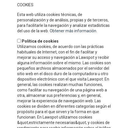
la atención al cliente y nuestros competitivos precios han
COOKIES
permitido que gocemos de un gran prestigio y reconocimiento en
nuestro sector.
Esta web utiliza cookies técnicas, de
DÓNDE ESTAMOS
personalización y de análisis, propias y de terceros,
para facilitarle la navegación y analizar estadísticas
del uso de la web.
Obtener más información
.
Política de cookies
Utilizamos cookies, de acuerdo con las prácticas
habituales de Internet, con el fin de facilitar y
mejorar su acceso y navegación a Lawspot y recibir
alguna información sobre el mismo. Las cookies son
pequeños archivos almacenados por el servidor del
sitio web en el disco duro de la computadora u otro
dispositivo electrónico con el que visita Lawspot. En
general, las cookies realizan muchas funciones,
como facilitar su navegación de una página web a
INFORMACIÓN DE CONTACTO
otra, almacenar sus preferencias y, en general,
mejorar la experiencia de navegación web. Las
cookies se dividen en diferentes categorías según el
Compre y Compare S.A.U.
propósito para el que sirven y la forma en que
Polígono Tejerías Sur, Calle Torrecilla, 42
funcionan. En Lawspot utilizamos cookies
&quot;estrictamente necesarias&quot; y cookies de
26500 - Calahorra (La Rioja)