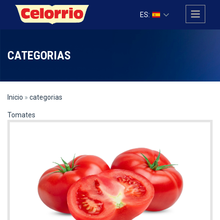
Pasar al contenido principal
ES:
CATEGORIAS
Inicio
»
categorias
Tomates