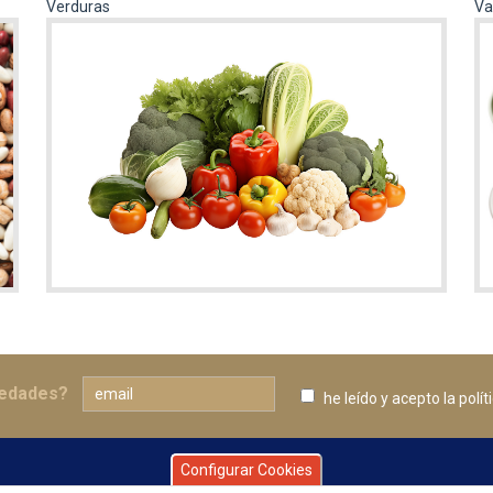
Verduras
Va
vedades?
he leído y acepto
la polí
Configurar Cookies