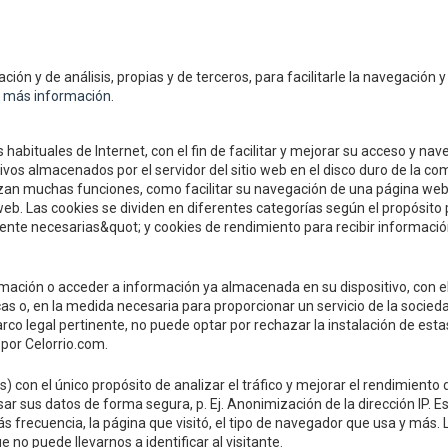
E ESTAMOS
INFORMACIÓN DE CONTA
Compre y Compare S.A.U.
ción y de análisis, propias y de terceros, para facilitarle la navegación y
Polígono Tejerías Sur, Calle Torrec
 más información
.
26500 - Calahorra (La Rioja)
 habituales de Internet, con el fin de facilitar y mejorar su acceso y n
Tel.
+34 941 132 803
os almacenados por el servidor del sitio web en el disco duro de la com
lizan muchas funciones, como facilitar su navegación de una página web
info@celorrio.com
eb. Las cookies se dividen en diferentes categorías según el propósito 
nte necesarias&quot; y cookies de rendimiento para recibir información
ZONA PRIVADA
mación o acceder a información ya almacenada en su dispositivo, con el
s o, en la medida necesaria para proporcionar un servicio de la socieda
rco legal pertinente, no puede optar por rechazar la instalación de estas
 por Celorrio.com.
s) con el único propósito de analizar el tráfico y mejorar el rendimien
ar sus datos de forma segura, p. Ej. Anonimización de la dirección IP. 
ás frecuencia, la página que visitó, el tipo de navegador que usa y más.
no puede llevarnos a identificar al visitante.