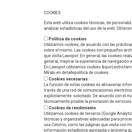
DÓND
COOKIES
Celorrio es un grupo de empresas con
Esta web utiliza cookies técnicas, de personaliza
más de 50 años de historia especializado
analizar estadísticas del uso de la web.
Obtener
en el sector de conservas de frutas y
vegetales. A lo largo de este tiempo la
Política de cookies
calidad de nuestros productos, el servicio,
Utilizamos cookies, de acuerdo con las prácticas
la atención al cliente y nuestros
sobre el mismo. Las cookies son pequeños archiv
competitivos precios han permitido que
que visita Lawspot. En general, las cookies rea
gocemos de un gran prestigio y
general, mejorar la experiencia de navegación w
reconocimiento en nuestro sector.
En Lawspot utilizamos cookies &quot;estrictame
Míralo en detallepolítica de cookies .
Cookies necesarias
La función de estas cookies es almacenar infor
través de una red de comunicaciones electrónica
explícitamente. solicitado. De acuerdo con el ma
técnicamente posible la prestación de servicios
Cookies de rendimiento
Utilizamos cookies de terceros (Google Analytic
técnicas y organizativas adecuadas para proces
usa Celorrio, como las páginas que visita con m
información estadística agregada y anónima que 