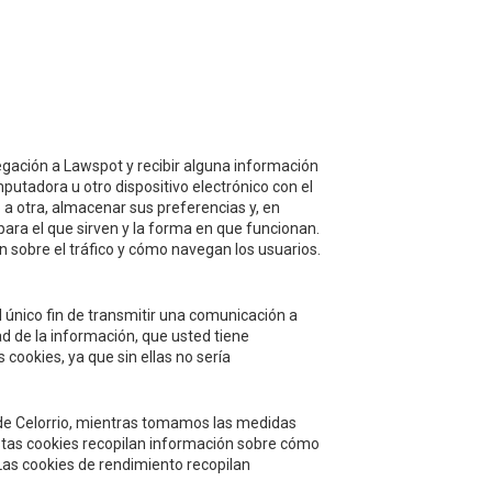
CTO
¡ESCRÍBENOS!
illa, 42
avegación a Lawspot y recibir alguna información
putadora u otro dispositivo electrónico con el
 a otra, almacenar sus preferencias y, en
para el que sirven y la forma en que funcionan.
 sobre el tráfico y cómo navegan los usuarios.
 único fin de transmitir una comunicación a
Acepto
la política de protección de
d de la información, que usted tiene
datos y privacidad
 cookies, ya que sin ellas no sería
Autorizo el envío de información y
promociones que puedan ser de mi
to de Celorrio, mientras tomamos las medidas
interés mediante los medios facilitados.
Estas cookies recopilan información sobre cómo
 Las cookies de rendimiento recopilan