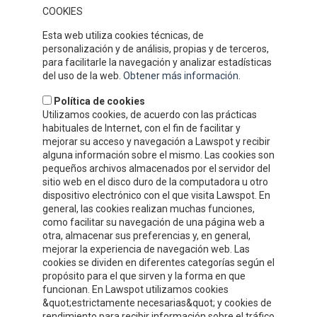
la atención al cliente y nuestros competitivos precios han
COOKIES
permitido que gocemos de un gran prestigio y reconocimiento en
nuestro sector.
Esta web utiliza cookies técnicas, de
DÓNDE ESTAMOS
personalización y de análisis, propias y de terceros,
para facilitarle la navegación y analizar estadísticas
del uso de la web.
Obtener más información
.
Política de cookies
Utilizamos cookies, de acuerdo con las prácticas
habituales de Internet, con el fin de facilitar y
mejorar su acceso y navegación a Lawspot y recibir
alguna información sobre el mismo. Las cookies son
pequeños archivos almacenados por el servidor del
sitio web en el disco duro de la computadora u otro
dispositivo electrónico con el que visita Lawspot. En
general, las cookies realizan muchas funciones,
como facilitar su navegación de una página web a
INFORMACIÓN DE CONTACTO
otra, almacenar sus preferencias y, en general,
mejorar la experiencia de navegación web. Las
cookies se dividen en diferentes categorías según el
Compre y Compare S.A.U.
propósito para el que sirven y la forma en que
Polígono Tejerías Sur, Calle Torrecilla, 42
funcionan. En Lawspot utilizamos cookies
&quot;estrictamente necesarias&quot; y cookies de
26500 - Calahorra (La Rioja)
rendimiento para recibir información sobre el tráfico