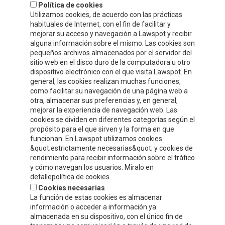
Política de cookies
Utilizamos cookies, de acuerdo con las prácticas
habituales de Internet, con el fin de facilitar y
mejorar su acceso y navegación a Lawspot y recibir
alguna información sobre el mismo. Las cookies son
pequeños archivos almacenados por el servidor del
sitio web en el disco duro de la computadora u otro
dispositivo electrónico con el que visita Lawspot. En
general, las cookies realizan muchas funciones,
como facilitar su navegación de una página web a
INFORMACIÓN DE CONTACTO
otra, almacenar sus preferencias y, en general,
mejorar la experiencia de navegación web. Las
cookies se dividen en diferentes categorías según el
Compre y Compare S.A.U.
propósito para el que sirven y la forma en que
Polígono Tejerías Sur, Calle Torrecilla, 42
funcionan. En Lawspot utilizamos cookies
&quot;estrictamente necesarias&quot; y cookies de
26500 - Calahorra (La Rioja)
rendimiento para recibir información sobre el tráfico
y cómo navegan los usuarios. Míralo en
Tel.
+34 941 132 803
detallepolítica de cookies .
Cookies necesarias
info@celorrio.com
La función de estas cookies es almacenar
información o acceder a información ya
almacenada en su dispositivo, con el único fin de