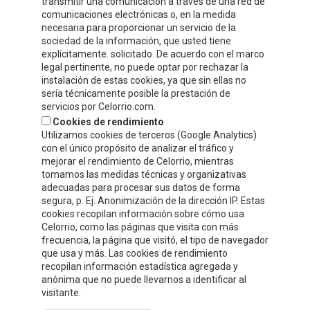
transmitir una comunicación a través de una red de
ZONA PRIVADA
comunicaciones electrónicas o, en la medida
necesaria para proporcionar un servicio de la
¡ESCRÍBENOS!
sociedad de la información, que usted tiene
explícitamente. solicitado. De acuerdo con el marco
legal pertinente, no puede optar por rechazar la
instalación de estas cookies, ya que sin ellas no
sería técnicamente posible la prestación de
servicios por Celorrio.com.
Cookies de rendimiento
Utilizamos cookies de terceros (Google Analytics)
con el único propósito de analizar el tráfico y
mejorar el rendimiento de Celorrio, mientras
tomamos las medidas técnicas y organizativas
adecuadas para procesar sus datos de forma
segura, p. Ej. Anonimización de la dirección IP. Estas
cookies recopilan información sobre cómo usa
Acepto
la política de protección de datos y privacidad
Celorrio, como las páginas que visita con más
frecuencia, la página que visitó, el tipo de navegador
Autorizo el envío de información y promociones que puedan ser de
que usa y más. Las cookies de rendimiento
mi interés mediante los medios facilitados.
recopilan información estadística agregada y
anónima que no puede llevarnos a identificar al
visitante.