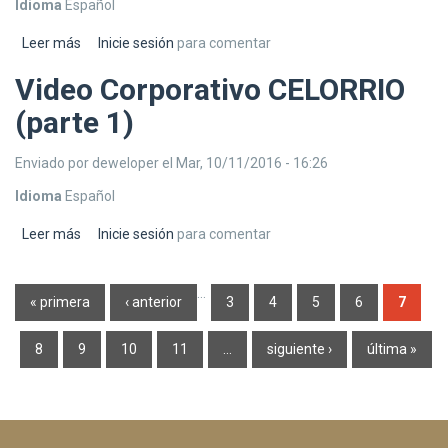
Idioma
Español
Leer más
sobre Video Corporativo CELORRIO (parte 2)
Inicie sesión
para comentar
Video Corporativo CELORRIO
(parte 1)
Enviado por
deweloper
el Mar, 10/11/2016 - 16:26
Idioma
Español
Leer más
sobre Video Corporativo CELORRIO (parte 1)
Inicie sesión
para comentar
Páginas
…
« primera
‹ anterior
3
4
5
6
7
8
9
10
11
…
siguiente ›
última »