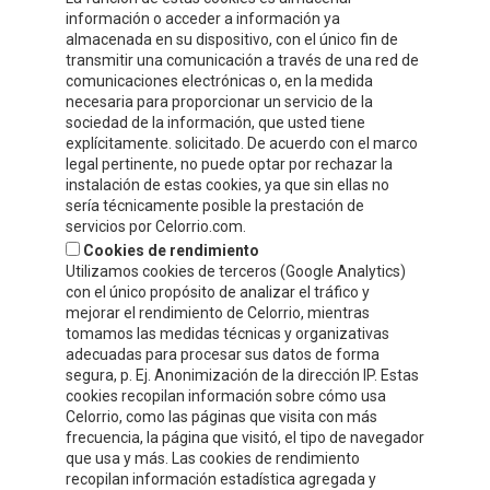
información o acceder a información ya
almacenada en su dispositivo, con el único fin de
transmitir una comunicación a través de una red de
ZONA PRIVADA
comunicaciones electrónicas o, en la medida
necesaria para proporcionar un servicio de la
¡ESCRÍBENOS!
sociedad de la información, que usted tiene
explícitamente. solicitado. De acuerdo con el marco
legal pertinente, no puede optar por rechazar la
instalación de estas cookies, ya que sin ellas no
sería técnicamente posible la prestación de
servicios por Celorrio.com.
Cookies de rendimiento
Utilizamos cookies de terceros (Google Analytics)
con el único propósito de analizar el tráfico y
mejorar el rendimiento de Celorrio, mientras
tomamos las medidas técnicas y organizativas
adecuadas para procesar sus datos de forma
segura, p. Ej. Anonimización de la dirección IP. Estas
cookies recopilan información sobre cómo usa
Acepto
la política de protección de datos y privacidad
Celorrio, como las páginas que visita con más
frecuencia, la página que visitó, el tipo de navegador
Autorizo el envío de información y promociones que puedan ser de
que usa y más. Las cookies de rendimiento
mi interés mediante los medios facilitados.
recopilan información estadística agregada y