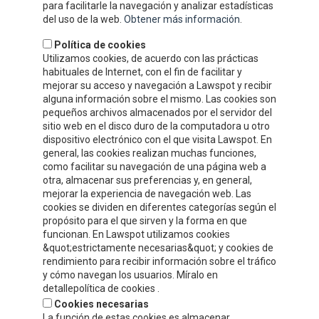
para facilitarle la navegación y analizar estadísticas
del uso de la web.
Obtener más información
.
Política de cookies
Utilizamos cookies, de acuerdo con las prácticas
habituales de Internet, con el fin de facilitar y
mejorar su acceso y navegación a Lawspot y recibir
alguna información sobre el mismo. Las cookies son
pequeños archivos almacenados por el servidor del
sitio web en el disco duro de la computadora u otro
dispositivo electrónico con el que visita Lawspot. En
general, las cookies realizan muchas funciones,
como facilitar su navegación de una página web a
INFORMACIÓN DE CONTACTO
otra, almacenar sus preferencias y, en general,
mejorar la experiencia de navegación web. Las
cookies se dividen en diferentes categorías según el
Compre y Compare S.A.U.
propósito para el que sirven y la forma en que
Polígono Tejerías Sur, Calle Torrecilla, 42
funcionan. En Lawspot utilizamos cookies
&quot;estrictamente necesarias&quot; y cookies de
26500 - Calahorra (La Rioja)
rendimiento para recibir información sobre el tráfico
y cómo navegan los usuarios. Míralo en
Tel.
+34 941 132 803
detallepolítica de cookies .
Cookies necesarias
info@celorrio.com
La función de estas cookies es almacenar