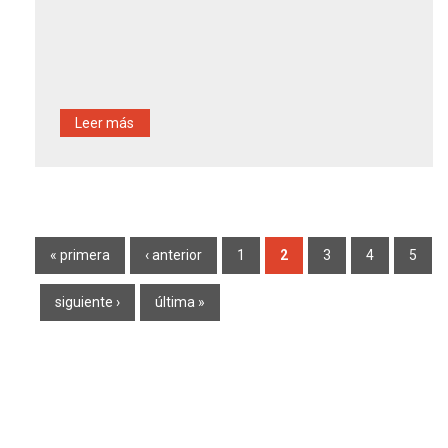
Leer más
Páginas
« primera
‹ anterior
1
2
3
4
5
siguiente ›
última »