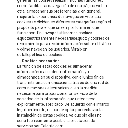
general, las cookies realizan muchas funciones,
como facilitar su navegación de una página web a
INFORMACIÓN DE CONTACTO
otra, almacenar sus preferencias y, en general,
mejorar la experiencia de navegación web. Las
cookies se dividen en diferentes categorías según el
Compre y Compare S.A.U.
propósito para el que sirven y la forma en que
Polígono Tejerías Sur, Calle Torrecilla, 42
funcionan. En Lawspot utilizamos cookies
&quot;estrictamente necesarias&quot; y cookies de
26500 - Calahorra (La Rioja)
rendimiento para recibir información sobre el tráfico
y cómo navegan los usuarios. Míralo en
Tel.
+34 941 132 803
detallepolítica de cookies .
Cookies necesarias
info@celorrio.com
La función de estas cookies es almacenar
información o acceder a información ya
almacenada en su dispositivo, con el único fin de
ZONA PRIVADA
transmitir una comunicación a través de una red de
comunicaciones electrónicas o, en la medida
necesaria para proporcionar un servicio de la
¡ESCRÍBENOS!
sociedad de la información, que usted tiene
explícitamente. solicitado. De acuerdo con el marco
legal pertinente, no puede optar por rechazar la
instalación de estas cookies, ya que sin ellas no
sería técnicamente posible la prestación de
servicios por Celorrio.com.