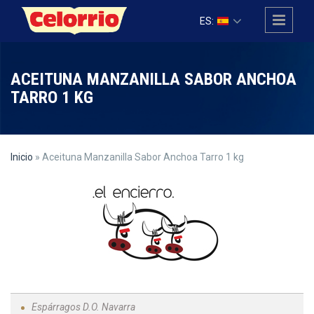
Pasar al contenido principal
ES:
ACEITUNA MANZANILLA SABOR ANCHOA
TARRO 1 KG
Inicio
» Aceituna Manzanilla Sabor Anchoa Tarro 1 kg
Espárragos D.O. Navarra