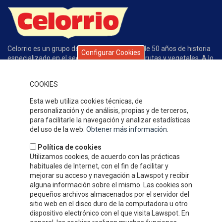
Celorrio es un grupo de empresas con más de 50 años de historia
Configurar Cookies
especializado en el sector de conservas de frutas y vegetales. A lo
largo de este tiempo la calidad de nuestros productos, el servicio,
la atención al cliente y nuestros competitivos precios han
COOKIES
permitido que gocemos de un gran prestigio y reconocimiento en
nuestro sector.
Esta web utiliza cookies técnicas, de
DÓNDE ESTAMOS
personalización y de análisis, propias y de terceros,
para facilitarle la navegación y analizar estadísticas
del uso de la web.
Obtener más información
.
Política de cookies
Utilizamos cookies, de acuerdo con las prácticas
habituales de Internet, con el fin de facilitar y
mejorar su acceso y navegación a Lawspot y recibir
alguna información sobre el mismo. Las cookies son
pequeños archivos almacenados por el servidor del
sitio web en el disco duro de la computadora u otro
dispositivo electrónico con el que visita Lawspot. En