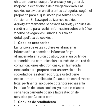
INFORMACIÓN DE CONTACTO
otra, almacenar sus preferencias y, en general,
mejorar la experiencia de navegación web. Las
cookies se dividen en diferentes categorías según el
Compre y Compare S.A.U.
propósito para el que sirven y la forma en que
Polígono Tejerías Sur, Calle Torrecilla, 42
funcionan. En Lawspot utilizamos cookies
&quot;estrictamente necesarias&quot; y cookies de
26500 - Calahorra (La Rioja)
rendimiento para recibir información sobre el tráfico
y cómo navegan los usuarios. Míralo en
Tel.
+34 941 132 803
detallepolítica de cookies .
Cookies necesarias
info@celorrio.com
La función de estas cookies es almacenar
información o acceder a información ya
almacenada en su dispositivo, con el único fin de
ZONA PRIVADA
transmitir una comunicación a través de una red de
comunicaciones electrónicas o, en la medida
necesaria para proporcionar un servicio de la
¡ESCRÍBENOS!
sociedad de la información, que usted tiene
explícitamente. solicitado. De acuerdo con el marco
legal pertinente, no puede optar por rechazar la
instalación de estas cookies, ya que sin ellas no
sería técnicamente posible la prestación de
servicios por Celorrio.com.
Cookies de rendimiento