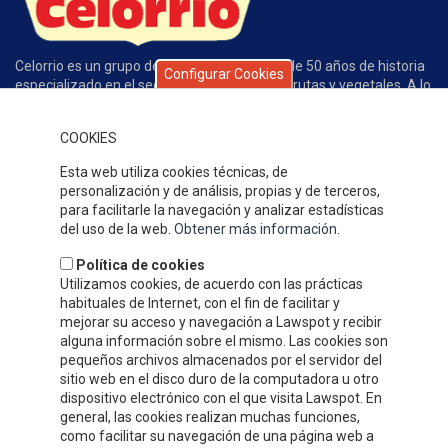
Celorrio es un grupo de empresas con más de 50 años de historia
Configurar Cookies
especializado en el sector de conservas de frutas y vegetales. A lo
largo de este tiempo la calidad de nuestros productos, el servicio,
la atención al cliente y nuestros competitivos precios han
COOKIES
permitido que gocemos de un gran prestigio y reconocimiento en
nuestro sector.
Esta web utiliza cookies técnicas, de
DÓNDE ESTAMOS
personalización y de análisis, propias y de terceros,
para facilitarle la navegación y analizar estadísticas
del uso de la web.
Obtener más información
.
Política de cookies
Utilizamos cookies, de acuerdo con las prácticas
habituales de Internet, con el fin de facilitar y
mejorar su acceso y navegación a Lawspot y recibir
alguna información sobre el mismo. Las cookies son
pequeños archivos almacenados por el servidor del
sitio web en el disco duro de la computadora u otro
dispositivo electrónico con el que visita Lawspot. En
general, las cookies realizan muchas funciones,
como facilitar su navegación de una página web a