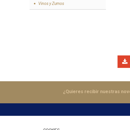
Vinos y Zumos
¿Quieres recibir nuestras no
DÓND