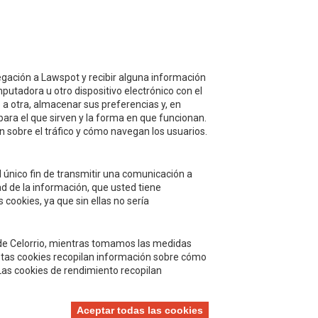
illa, 42
avegación a Lawspot y recibir alguna información
putadora u otro dispositivo electrónico con el
 a otra, almacenar sus preferencias y, en
para el que sirven y la forma en que funcionan.
 sobre el tráfico y cómo navegan los usuarios.
 único fin de transmitir una comunicación a
Acepto
la política de protección de
d de la información, que usted tiene
datos y privacidad
 cookies, ya que sin ellas no sería
Autorizo el envío de información y
promociones que puedan ser de mi
to de Celorrio, mientras tomamos las medidas
interés mediante los medios facilitados.
Estas cookies recopilan información sobre cómo
 Las cookies de rendimiento recopilan
Aceptar todas las cookies