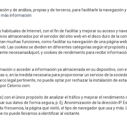
Compre y Compare S.A.U.
ción y de análisis, propias y de terceros, para facilitarle la navegación y
Polígono Tejerías Sur, Calle Torrec
 más información
.
26500 - Calahorra (La Rioja)
 habituales de Internet, con el fin de facilitar y mejorar su acceso y n
Tel.
+34 941 132 803
os almacenados por el servidor del sitio web en el disco duro de la com
lizan muchas funciones, como facilitar su navegación de una página web
info@celorrio.com
eb. Las cookies se dividen en diferentes categorías según el propósito 
nte necesarias&quot; y cookies de rendimiento para recibir información
ZONA PRIVADA
mación o acceder a información ya almacenada en su dispositivo, con el
s o, en la medida necesaria para proporcionar un servicio de la socieda
rco legal pertinente, no puede optar por rechazar la instalación de estas
 por Celorrio.com.
s) con el único propósito de analizar el tráfico y mejorar el rendimien
ar sus datos de forma segura, p. Ej. Anonimización de la dirección IP. 
ás frecuencia, la página que visitó, el tipo de navegador que usa y más.
no puede llevarnos a identificar al visitante.