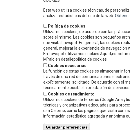
COOKIES
Celorrio es un grupo de empresas con
Esta web utiliza cookies técnicas, de personaliza
más de 50 años de historia especializado
analizar estadísticas del uso de la web.
Obtener
en el sector de conservas de frutas y
vegetales. A lo largo de este tiempo la
Política de cookies
calidad de nuestros productos, el servicio,
Utilizamos cookies, de acuerdo con las prácticas
la atención al cliente y nuestros
sobre el mismo. Las cookies son pequeños archiv
competitivos precios han permitido que
que visita Lawspot. En general, las cookies rea
gocemos de un gran prestigio y
general, mejorar la experiencia de navegación w
reconocimiento en nuestro sector.
En Lawspot utilizamos cookies &quot;estrictame
Míralo en detallepolítica de cookies .
Cookies necesarias
La función de estas cookies es almacenar infor
través de una red de comunicaciones electrónica
explícitamente. solicitado. De acuerdo con el ma
técnicamente posible la prestación de servicios
Cookies de rendimiento
Utilizamos cookies de terceros (Google Analytic
técnicas y organizativas adecuadas para proces
usa Celorrio, como las páginas que visita con m
información estadística agregada y anónima que 
Guardar preferencias