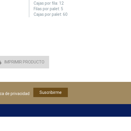
Cajas por fila:
12
Filas por palet:
5
Cajas por palet:
60
IMPRIMIR PRODUCTO
tica de privacidad
CTO
¡ESCRÍBENOS!