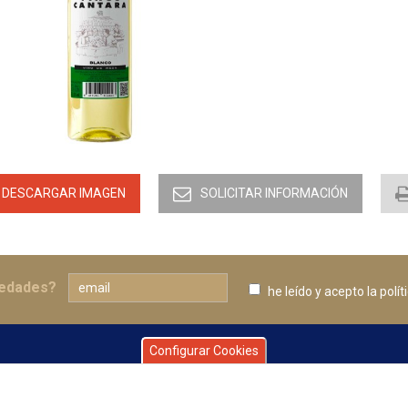
DESCARGAR IMAGEN
SOLICITAR INFORMACIÓN
vedades?
he leído y acepto
la polí
Configurar Cookies
E ESTAMOS
INFORMACIÓN DE CONTA