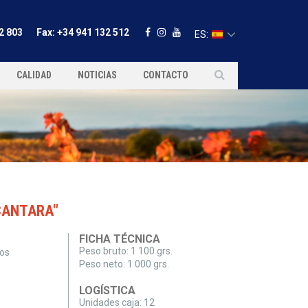
2 803
Fax: +34 941 132 512
ES:
CALIDAD
NOTICIAS
CONTACTO
CANTARA"
FICHA TÉCNICA
Peso bruto:
1 100 grs.
os
Peso neto:
1 000 grs.
LOGÍSTICA
Unidades caja:
12