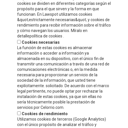
cookies se dividen en diferentes categorías según el
propósito para el que sirven y la forma en que
Compre y Compare S.A.
funcionan. En Lawspot utilizamos cookies
Polígono Tejerías, zona sur, Calle G
&quot;estrictamente necesarias&quot; y cookies de
Calahorra, La Rioja
rendimiento para recibir información sobre el tráfico
y cómo navegan los usuarios. Míralo en
Tel.
+34 941 132 803
detallepolítica de cookies .
Fax.
+34 941 132 512
Cookies necesarias
info@celorrio.com
La función de estas cookies es almacenar
información o acceder a información ya
almacenada en su dispositivo, con el único fin de
ZONE PRIVÉE
transmitir una comunicación a través de una red de
comunicaciones electrónicas o, en la medida
necesaria para proporcionar un servicio de la
ÉCRIVEZ-NOUS!
sociedad de la información, que usted tiene
explícitamente. solicitado. De acuerdo con el marco
legal pertinente, no puede optar por rechazar la
instalación de estas cookies, ya que sin ellas no
sería técnicamente posible la prestación de
servicios por Celorrio.com.
Cookies de rendimiento
Utilizamos cookies de terceros (Google Analytics)
con el único propósito de analizar el tráfico y