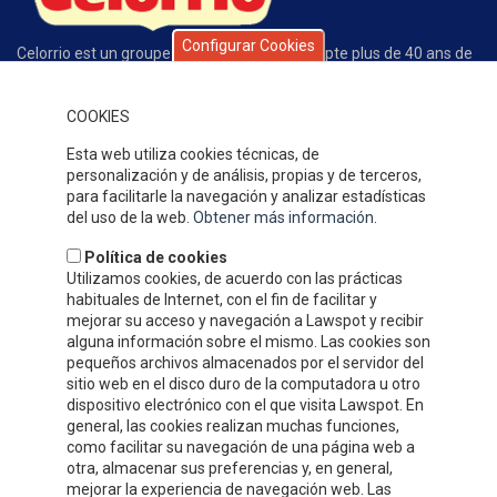
Configurar Cookies
Celorrio est un groupe d’entreprises qui compte plus de 40 ans de
trajectoire exclusivement dédiée à la conserve des fruits et des
légumes. La qualité de nos produits, de notre service, l’écoute du
client et la compétitivité de notre offre expliquent le grand
COOKIES
prestige que nous avons gagné au fil de ces années dans notre
Esta web utiliza cookies técnicas, de
secteur.
personalización y de análisis, propias y de terceros,
OÙ SOMMES-NOUS
para facilitarle la navegación y analizar estadísticas
del uso de la web.
Obtener más información
.
Política de cookies
Utilizamos cookies, de acuerdo con las prácticas
habituales de Internet, con el fin de facilitar y
mejorar su acceso y navegación a Lawspot y recibir
alguna información sobre el mismo. Las cookies son
pequeños archivos almacenados por el servidor del
sitio web en el disco duro de la computadora u otro
dispositivo electrónico con el que visita Lawspot. En
general, las cookies realizan muchas funciones,
como facilitar su navegación de una página web a
otra, almacenar sus preferencias y, en general,
INFORMATION DE CONTACT
mejorar la experiencia de navegación web. Las