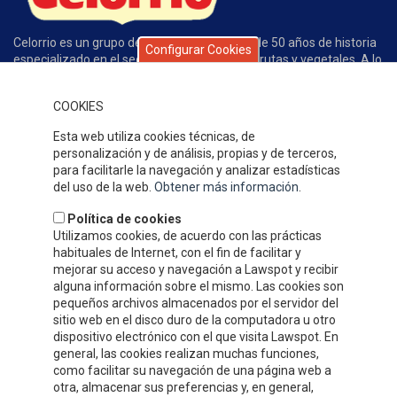
Celorrio es un grupo de empresas con más de 50 años de historia
Configurar Cookies
especializado en el sector de conservas de frutas y vegetales. A lo
largo de este tiempo la calidad de nuestros productos, el servicio,
la atención al cliente y nuestros competitivos precios han
COOKIES
permitido que gocemos de un gran prestigio y reconocimiento en
nuestro sector.
Esta web utiliza cookies técnicas, de
DÓNDE ESTAMOS
personalización y de análisis, propias y de terceros,
para facilitarle la navegación y analizar estadísticas
del uso de la web.
Obtener más información
.
Política de cookies
Utilizamos cookies, de acuerdo con las prácticas
habituales de Internet, con el fin de facilitar y
mejorar su acceso y navegación a Lawspot y recibir
alguna información sobre el mismo. Las cookies son
pequeños archivos almacenados por el servidor del
sitio web en el disco duro de la computadora u otro
dispositivo electrónico con el que visita Lawspot. En
general, las cookies realizan muchas funciones,
como facilitar su navegación de una página web a
INFORMACIÓN DE CONTACTO
otra, almacenar sus preferencias y, en general,