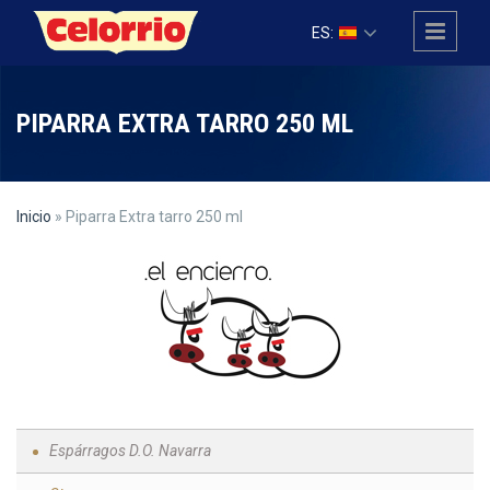
Pasar al contenido principal
ES:
PIPARRA EXTRA TARRO 250 ML
Inicio
» Piparra Extra tarro 250 ml
Espárragos D.O. Navarra