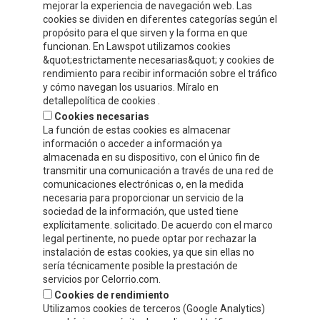
mejorar la experiencia de navegación web. Las
cookies se dividen en diferentes categorías según el
Compre y Compare S.A.U.
propósito para el que sirven y la forma en que
Polígono Tejerías Sur, Calle Torrecilla, 42
funcionan. En Lawspot utilizamos cookies
&quot;estrictamente necesarias&quot; y cookies de
26500 - Calahorra (La Rioja)
rendimiento para recibir información sobre el tráfico
y cómo navegan los usuarios. Míralo en
Tel.
+34 941 132 803
detallepolítica de cookies .
Cookies necesarias
info@celorrio.com
La función de estas cookies es almacenar
información o acceder a información ya
almacenada en su dispositivo, con el único fin de
ZONA PRIVADA
transmitir una comunicación a través de una red de
comunicaciones electrónicas o, en la medida
necesaria para proporcionar un servicio de la
¡ESCRÍBENOS!
sociedad de la información, que usted tiene
explícitamente. solicitado. De acuerdo con el marco
legal pertinente, no puede optar por rechazar la
instalación de estas cookies, ya que sin ellas no
sería técnicamente posible la prestación de
servicios por Celorrio.com.
Cookies de rendimiento
Utilizamos cookies de terceros (Google Analytics)