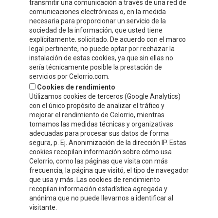
transmitir una comunicación a través de una red de
ZONA PRIVADA
comunicaciones electrónicas o, en la medida
necesaria para proporcionar un servicio de la
¡ESCRÍBENOS!
sociedad de la información, que usted tiene
explícitamente. solicitado. De acuerdo con el marco
legal pertinente, no puede optar por rechazar la
instalación de estas cookies, ya que sin ellas no
sería técnicamente posible la prestación de
servicios por Celorrio.com.
Cookies de rendimiento
Utilizamos cookies de terceros (Google Analytics)
con el único propósito de analizar el tráfico y
mejorar el rendimiento de Celorrio, mientras
tomamos las medidas técnicas y organizativas
adecuadas para procesar sus datos de forma
segura, p. Ej. Anonimización de la dirección IP. Estas
cookies recopilan información sobre cómo usa
Acepto
la política de protección de datos y privacidad
Celorrio, como las páginas que visita con más
frecuencia, la página que visitó, el tipo de navegador
Autorizo el envío de información y promociones que puedan ser de
que usa y más. Las cookies de rendimiento
mi interés mediante los medios facilitados.
recopilan información estadística agregada y
anónima que no puede llevarnos a identificar al
visitante.