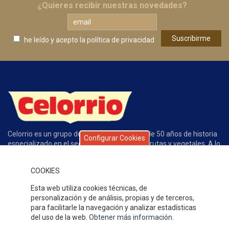
¿Quieres recibir nuestras novedades?
he leído y acepto
la política de privacidad
Celorrio es un grupo de empresas con más de 50 años de historia
Configurar Cookies
especializado en el sector de conservas de frutas y vegetales. A lo
largo de este tiempo la calidad de nuestros productos, el servicio,
la atención al cliente y nuestros competitivos precios han
COOKIES
permitido que gocemos de un gran prestigio y reconocimiento en
nuestro sector.
Esta web utiliza cookies técnicas, de
DÓNDE ESTAMOS
personalización y de análisis, propias y de terceros,
para facilitarle la navegación y analizar estadísticas
del uso de la web.
Obtener más información
.