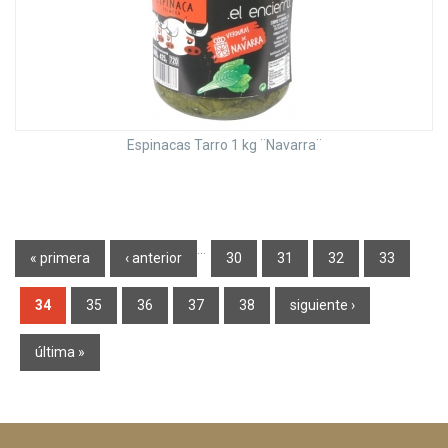
Espinacas Tarro 1 kg ¨Navarra¨
Páginas
…
« primera
‹ anterior
30
31
32
33
34
35
36
37
38
siguiente ›
última »