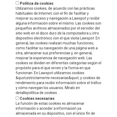
Política de cookies
Utilizamos cookies, de acuerdo con las prácticas
habituales de Internet, con el fin de facilitar y
mejorar su acceso y navegación a Lawspot y recibir
alguna información sobre el mismo. Las cookies son
pequeños archivos almacenados por el servidor del
sitio web en el disco duro de la computadora u otro
dispositivo electrónico con el que visita Lawspot. En
general, las cookies realizan muchas funciones,
como facilitar su navegación de una página web a
INFORMACIÓN DE CONTACTO
otra, almacenar sus preferencias y, en general,
mejorar la experiencia de navegación web. Las
cookies se dividen en diferentes categorías según el
Compre y Compare S.A.U.
propósito para el que sirven y la forma en que
Polígono Tejerías Sur, Calle Torrecilla, 42
funcionan. En Lawspot utilizamos cookies
&quot;estrictamente necesarias&quot; y cookies de
26500 - Calahorra (La Rioja)
rendimiento para recibir información sobre el tráfico
y cómo navegan los usuarios. Míralo en
Tel.
+34 941 132 803
detallepolítica de cookies .
Cookies necesarias
info@celorrio.com
La función de estas cookies es almacenar
información o acceder a información ya
almacenada en su dispositivo, con el único fin de