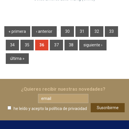
Páginas
…
« primera
‹ anterior
30
31
32
33
34
35
36
37
38
siguiente ›
última »
¿Quieres recibir nuestras novedades?
he leído y acepto
la política de privacidad