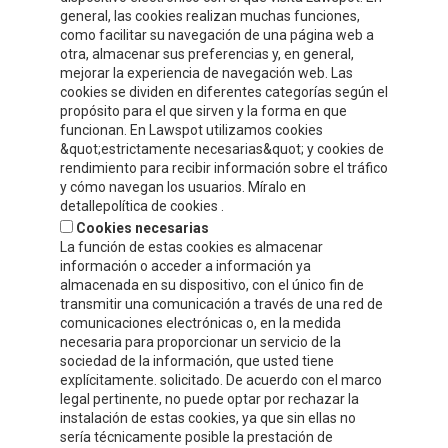
general, las cookies realizan muchas funciones,
como facilitar su navegación de una página web a
INFORMACIÓN DE CONTACTO
otra, almacenar sus preferencias y, en general,
mejorar la experiencia de navegación web. Las
cookies se dividen en diferentes categorías según el
Compre y Compare S.A.U.
propósito para el que sirven y la forma en que
Polígono Tejerías Sur, Calle Torrecilla, 42
funcionan. En Lawspot utilizamos cookies
&quot;estrictamente necesarias&quot; y cookies de
26500 - Calahorra (La Rioja)
rendimiento para recibir información sobre el tráfico
y cómo navegan los usuarios. Míralo en
Tel.
+34 941 132 803
detallepolítica de cookies .
Cookies necesarias
info@celorrio.com
La función de estas cookies es almacenar
información o acceder a información ya
almacenada en su dispositivo, con el único fin de
transmitir una comunicación a través de una red de
ZONA PRIVADA
comunicaciones electrónicas o, en la medida
necesaria para proporcionar un servicio de la
¡ESCRÍBENOS!
sociedad de la información, que usted tiene
explícitamente. solicitado. De acuerdo con el marco
legal pertinente, no puede optar por rechazar la
instalación de estas cookies, ya que sin ellas no
sería técnicamente posible la prestación de