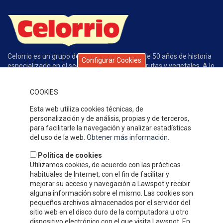
Celorrio es un grupo de empresas con más de 50 años de historia
Configurar Cookies
especializado en el sector de conservas de frutas y vegetales. A lo
largo de este tiempo la calidad de nuestros productos, el servicio,
la atención al cliente y nuestros competitivos precios han
COOKIES
permitido que gocemos de un gran prestigio y reconocimiento en
nuestro sector.
Esta web utiliza cookies técnicas, de
DÓNDE ESTAMOS
personalización y de análisis, propias y de terceros,
para facilitarle la navegación y analizar estadísticas
del uso de la web.
Obtener más información
.
Política de cookies
Utilizamos cookies, de acuerdo con las prácticas
habituales de Internet, con el fin de facilitar y
mejorar su acceso y navegación a Lawspot y recibir
alguna información sobre el mismo. Las cookies son
pequeños archivos almacenados por el servidor del
sitio web en el disco duro de la computadora u otro
dispositivo electrónico con el que visita Lawspot. En