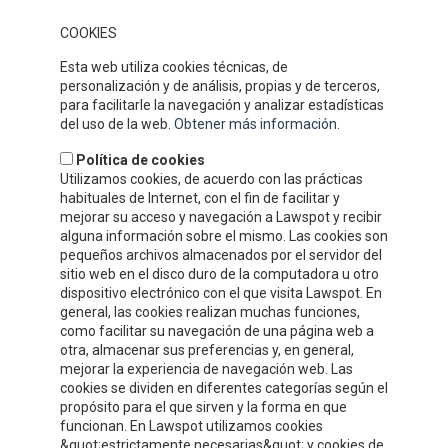
la atención al cliente y nuestros competitivos precios han
COOKIES
permitido que gocemos de un gran prestigio y reconocimiento en
nuestro sector.
Esta web utiliza cookies técnicas, de
DÓNDE ESTAMOS
personalización y de análisis, propias y de terceros,
para facilitarle la navegación y analizar estadísticas
del uso de la web.
Obtener más información
.
Política de cookies
Utilizamos cookies, de acuerdo con las prácticas
habituales de Internet, con el fin de facilitar y
mejorar su acceso y navegación a Lawspot y recibir
alguna información sobre el mismo. Las cookies son
pequeños archivos almacenados por el servidor del
sitio web en el disco duro de la computadora u otro
dispositivo electrónico con el que visita Lawspot. En
general, las cookies realizan muchas funciones,
como facilitar su navegación de una página web a
INFORMACIÓN DE CONTACTO
otra, almacenar sus preferencias y, en general,
mejorar la experiencia de navegación web. Las
cookies se dividen en diferentes categorías según el
Compre y Compare S.A.U.
propósito para el que sirven y la forma en que
Polígono Tejerías Sur, Calle Torrecilla, 42
funcionan. En Lawspot utilizamos cookies
&quot;estrictamente necesarias&quot; y cookies de