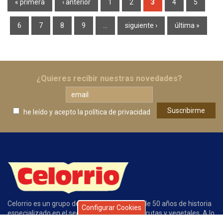
« primera
‹ anterior
1
2
3
4
5
6
7
8
9
…
siguiente ›
última »
¿Quieres recibir nuestras novedades?
he leído y acepto
la política de privacidad
Celorrio es un grupo de empresas con más de 50 años de historia
Configurar Cookies
especializado en el sector de conservas de frutas y vegetales. A lo
largo de este tiempo la calidad de nuestros productos, el servicio,