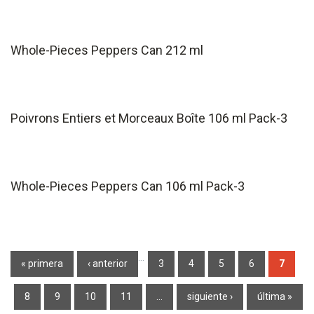
Whole-Pieces Peppers Can 212 ml
Poivrons Entiers et Morceaux Boîte 106 ml Pack-3
Whole-Pieces Peppers Can 106 ml Pack-3
Páginas
…
« primera
‹ anterior
3
4
5
6
7
8
9
10
11
…
siguiente ›
última »