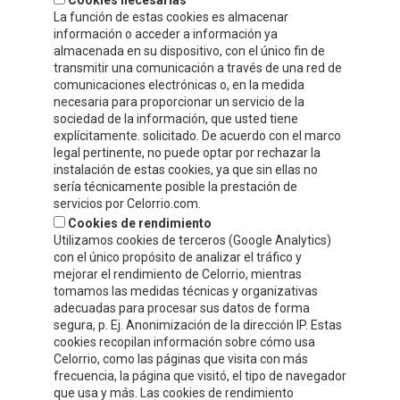
Cookies necesarias
info@celorrio.com
La función de estas cookies es almacenar
información o acceder a información ya
almacenada en su dispositivo, con el único fin de
transmitir una comunicación a través de una red de
ZONA PRIVADA
comunicaciones electrónicas o, en la medida
necesaria para proporcionar un servicio de la
¡ESCRÍBENOS!
sociedad de la información, que usted tiene
explícitamente. solicitado. De acuerdo con el marco
legal pertinente, no puede optar por rechazar la
instalación de estas cookies, ya que sin ellas no
sería técnicamente posible la prestación de
servicios por Celorrio.com.
Cookies de rendimiento
Utilizamos cookies de terceros (Google Analytics)
con el único propósito de analizar el tráfico y
mejorar el rendimiento de Celorrio, mientras
tomamos las medidas técnicas y organizativas
adecuadas para procesar sus datos de forma
segura, p. Ej. Anonimización de la dirección IP. Estas
cookies recopilan información sobre cómo usa
Acepto
la política de protección de datos y privacidad
Celorrio, como las páginas que visita con más
frecuencia, la página que visitó, el tipo de navegador
Autorizo el envío de información y promociones que puedan ser de
que usa y más. Las cookies de rendimiento