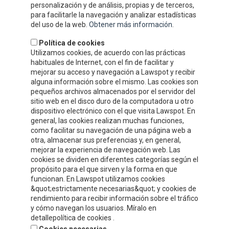
DÓNDE ESTAMOS
personalización y de análisis, propias y de terceros,
para facilitarle la navegación y analizar estadísticas
del uso de la web.
Obtener más información
.
Política de cookies
Utilizamos cookies, de acuerdo con las prácticas
habituales de Internet, con el fin de facilitar y
mejorar su acceso y navegación a Lawspot y recibir
alguna información sobre el mismo. Las cookies son
pequeños archivos almacenados por el servidor del
sitio web en el disco duro de la computadora u otro
dispositivo electrónico con el que visita Lawspot. En
general, las cookies realizan muchas funciones,
como facilitar su navegación de una página web a
INFORMACIÓN DE CONTACTO
otra, almacenar sus preferencias y, en general,
mejorar la experiencia de navegación web. Las
cookies se dividen en diferentes categorías según el
Compre y Compare S.A.U.
propósito para el que sirven y la forma en que
Polígono Tejerías Sur, Calle Torrecilla, 42
funcionan. En Lawspot utilizamos cookies
&quot;estrictamente necesarias&quot; y cookies de
26500 - Calahorra (La Rioja)
rendimiento para recibir información sobre el tráfico
y cómo navegan los usuarios. Míralo en
Tel.
+34 941 132 803
detallepolítica de cookies .