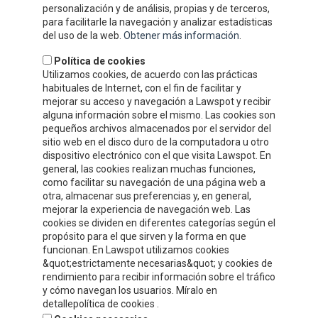
DÓNDE ESTAMOS
personalización y de análisis, propias y de terceros,
para facilitarle la navegación y analizar estadísticas
del uso de la web.
Obtener más información
.
Política de cookies
Utilizamos cookies, de acuerdo con las prácticas
habituales de Internet, con el fin de facilitar y
mejorar su acceso y navegación a Lawspot y recibir
alguna información sobre el mismo. Las cookies son
pequeños archivos almacenados por el servidor del
sitio web en el disco duro de la computadora u otro
dispositivo electrónico con el que visita Lawspot. En
general, las cookies realizan muchas funciones,
como facilitar su navegación de una página web a
INFORMACIÓN DE CONTACTO
otra, almacenar sus preferencias y, en general,
mejorar la experiencia de navegación web. Las
cookies se dividen en diferentes categorías según el
Compre y Compare S.A.U.
propósito para el que sirven y la forma en que
Polígono Tejerías Sur, Calle Torrecilla, 42
funcionan. En Lawspot utilizamos cookies
&quot;estrictamente necesarias&quot; y cookies de
26500 - Calahorra (La Rioja)
rendimiento para recibir información sobre el tráfico
y cómo navegan los usuarios. Míralo en
Tel.
+34 941 132 803
detallepolítica de cookies .