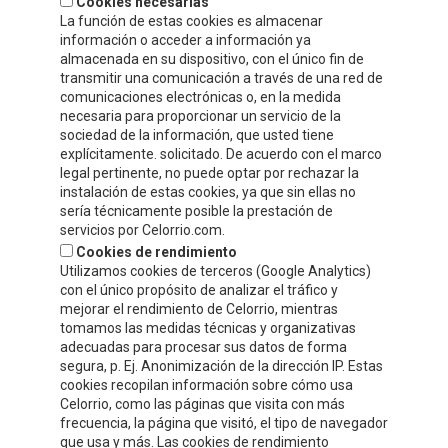
Cookies necesarias
info@celorrio.com
La función de estas cookies es almacenar
información o acceder a información ya
almacenada en su dispositivo, con el único fin de
ZONA PRIVADA
transmitir una comunicación a través de una red de
comunicaciones electrónicas o, en la medida
necesaria para proporcionar un servicio de la
¡ESCRÍBENOS!
sociedad de la información, que usted tiene
explícitamente. solicitado. De acuerdo con el marco
legal pertinente, no puede optar por rechazar la
instalación de estas cookies, ya que sin ellas no
sería técnicamente posible la prestación de
servicios por Celorrio.com.
Cookies de rendimiento
Utilizamos cookies de terceros (Google Analytics)
con el único propósito de analizar el tráfico y
mejorar el rendimiento de Celorrio, mientras
tomamos las medidas técnicas y organizativas
adecuadas para procesar sus datos de forma
segura, p. Ej. Anonimización de la dirección IP. Estas
cookies recopilan información sobre cómo usa
Acepto
la política de protección de datos y privacidad
Celorrio, como las páginas que visita con más
frecuencia, la página que visitó, el tipo de navegador
Autorizo el envío de información y promociones que puedan ser de
que usa y más. Las cookies de rendimiento