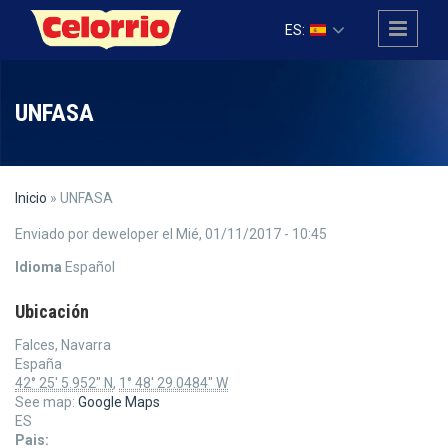
Pasar al contenido principal
ES:
UNFASA
Inicio
» UNFASA
Enviado por
deweloper
el Mié, 01/11/2017 - 10:45
Idioma
Español
Ubicación
Falces, Navarra
España
42° 25' 5.952" N
,
1° 48' 29.0484" W
See map:
Google Maps
ES
Pais: