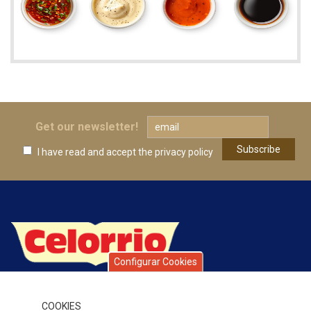
Get our newsletter!
I have read and accept
the privacy policy
Configurar Cookies
Celorrio is a group of companies with over 40 years’ history,
specialising in fruit and vegetable preserves. Over this time, the
quality of our products, service and attention to our clients,
COOKIES