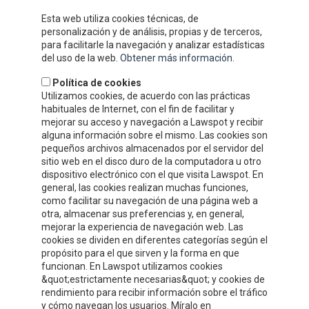
together with our competitive prices have earned us a solid
Esta web utiliza cookies técnicas, de
reputation and widespread recognition.
personalización y de análisis, propias y de terceros,
WHERE WE ARE
para facilitarle la navegación y analizar estadísticas
del uso de la web.
Obtener más información
.
Política de cookies
Utilizamos cookies, de acuerdo con las prácticas
habituales de Internet, con el fin de facilitar y
mejorar su acceso y navegación a Lawspot y recibir
alguna información sobre el mismo. Las cookies son
pequeños archivos almacenados por el servidor del
sitio web en el disco duro de la computadora u otro
dispositivo electrónico con el que visita Lawspot. En
general, las cookies realizan muchas funciones,
como facilitar su navegación de una página web a
otra, almacenar sus preferencias y, en general,
CONTACT INFORMATION
mejorar la experiencia de navegación web. Las
cookies se dividen en diferentes categorías según el
propósito para el que sirven y la forma en que
Compre y Compare S.A.
funcionan. En Lawspot utilizamos cookies
Polígono Tejerías, zona sur, Calle G
&quot;estrictamente necesarias&quot; y cookies de
Calahorra, La Rioja
rendimiento para recibir información sobre el tráfico
y cómo navegan los usuarios. Míralo en
Tel.
+34 941 132 803