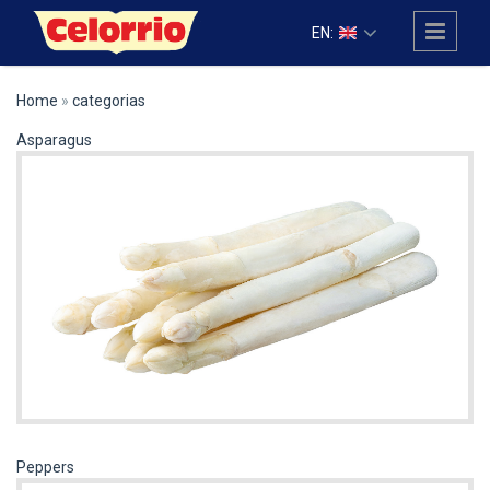
Skip to main content
EN:
Home
»
categorias
Asparagus
Peppers