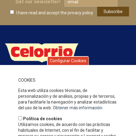
Get our newsletter!
I have read and accept
the privacy policy
Configurar Cookies
Celorrio is a group of companies with over 40 years’ history,
specialising in fruit and vegetable preserves. Over this time, the
quality of our products, service and attention to our clients,
COOKIES
together with our competitive prices have earned us a solid
Esta web utiliza cookies técnicas, de
reputation and widespread recognition.
personalización y de análisis, propias y de terceros,
WHERE WE ARE
para facilitarle la navegación y analizar estadísticas
del uso de la web.
Obtener más información
.
Política de cookies
Utilizamos cookies, de acuerdo con las prácticas
habituales de Internet, con el fin de facilitar y