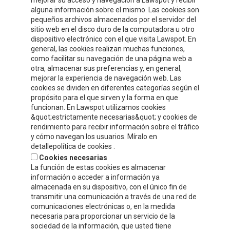
mejorar su acceso y navegación a Lawspot y recibir
alguna información sobre el mismo. Las cookies son
pequeños archivos almacenados por el servidor del
sitio web en el disco duro de la computadora u otro
dispositivo electrónico con el que visita Lawspot. En
general, las cookies realizan muchas funciones,
como facilitar su navegación de una página web a
otra, almacenar sus preferencias y, en general,
CONTACT INFORMATION
mejorar la experiencia de navegación web. Las
cookies se dividen en diferentes categorías según el
propósito para el que sirven y la forma en que
Compre y Compare S.A.
funcionan. En Lawspot utilizamos cookies
Polígono Tejerías, zona sur, Calle G
&quot;estrictamente necesarias&quot; y cookies de
Calahorra, La Rioja
rendimiento para recibir información sobre el tráfico
y cómo navegan los usuarios. Míralo en
Tel.
+34 941 132 803
detallepolítica de cookies .
Fax.
+34 941 132 512
Cookies necesarias
info@celorrio.com
La función de estas cookies es almacenar
información o acceder a información ya
almacenada en su dispositivo, con el único fin de
PRIVATE AREA
transmitir una comunicación a través de una red de
comunicaciones electrónicas o, en la medida
necesaria para proporcionar un servicio de la
WRITE US!
sociedad de la información, que usted tiene