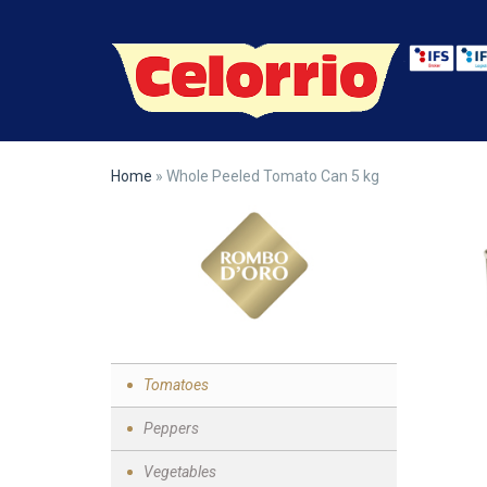
Skip to main content
Home
» Whole Peeled Tomato Can 5 kg
Tomatoes
Peppers
Vegetables