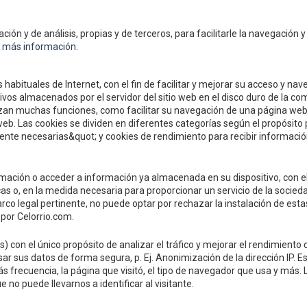
Compre y Compare S.A.
ción y de análisis, propias y de terceros, para facilitarle la navegación y
Polígono Tejerías, zona sur, Calle
 más información
.
Calahorra, La Rioja
Tel.
+34 941 132 803
 habituales de Internet, con el fin de facilitar y mejorar su acceso y n
Fax.
+34 941 132 512
os almacenados por el servidor del sitio web en el disco duro de la com
lizan muchas funciones, como facilitar su navegación de una página web
info@celorrio.com
eb. Las cookies se dividen en diferentes categorías según el propósito 
nte necesarias&quot; y cookies de rendimiento para recibir información
PRIVATE AREA
mación o acceder a información ya almacenada en su dispositivo, con el
s o, en la medida necesaria para proporcionar un servicio de la socieda
rco legal pertinente, no puede optar por rechazar la instalación de estas
 por Celorrio.com.
s) con el único propósito de analizar el tráfico y mejorar el rendimien
ar sus datos de forma segura, p. Ej. Anonimización de la dirección IP. 
ás frecuencia, la página que visitó, el tipo de navegador que usa y más.
no puede llevarnos a identificar al visitante.