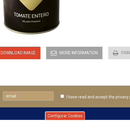
DOWNLOAD IMAGE
MORE INFORMATION
PRI
I have read and accept
the privacy 
Configurar Cookies
 WE ARE
CONTACT INFORMATION