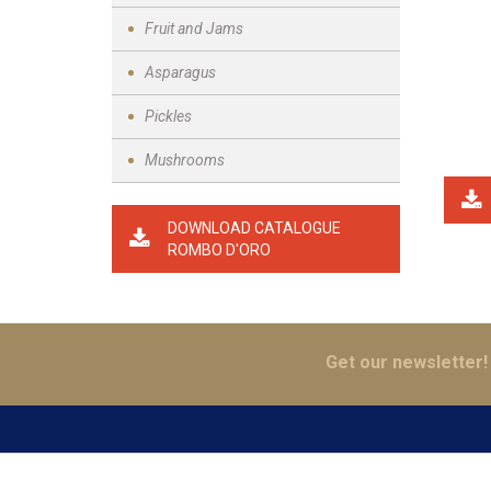
Fruit and Jams
Asparagus
Pickles
Mushrooms
DOWNLOAD CATALOGUE
ROMBO D'ORO
Get our newsletter!
WHERE