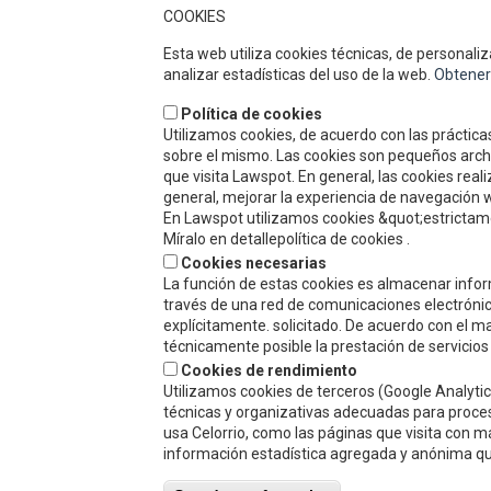
COOKIES
Celorrio is a group of companies with
Esta web utiliza cookies técnicas, de personaliza
over 40 years’ history, specialising in fruit
analizar estadísticas del uso de la web.
Obtener
and vegetable preserves. Over this time,
the quality of our products, service and
Política de cookies
attention to our clients, together with our
Utilizamos cookies, de acuerdo con las prácticas
competitive prices have earned us a solid
sobre el mismo. Las cookies son pequeños archiv
reputation and widespread recognition.
que visita Lawspot. En general, las cookies rea
general, mejorar la experiencia de navegación w
En Lawspot utilizamos cookies &quot;estrictame
Míralo en detallepolítica de cookies .
Cookies necesarias
La función de estas cookies es almacenar infor
través de una red de comunicaciones electrónica
explícitamente. solicitado. De acuerdo con el ma
técnicamente posible la prestación de servicios
Cookies de rendimiento
Utilizamos cookies de terceros (Google Analytic
técnicas y organizativas adecuadas para proces
usa Celorrio, como las páginas que visita con m
información estadística agregada y anónima que 