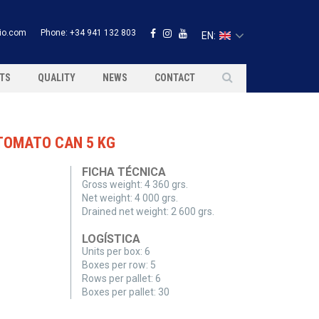
rio.com
Phone:
+34 941 132 803
EN:
TS
QUALITY
NEWS
CONTACT
TOMATO CAN 5 KG
FICHA TÉCNICA
Gross weight:
4 360 grs.
Net weight:
4 000 grs.
Drained net weight:
2 600 grs.
LOGÍSTICA
Units per box:
6
Boxes per row:
5
Rows per pallet:
6
Boxes per pallet:
30