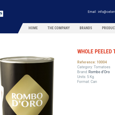
Email :
info@celor
HOME
THE COMPANY
BRANDS
PRODUC
WHOLE PEELED 
Reference:
10004
Category:
Tomatoes
Brand:
Rombo d'Oro
Units:
5
Kg.
Format:
Can