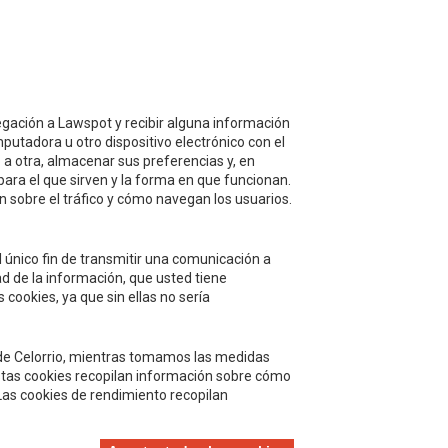
 G
avegación a Lawspot y recibir alguna información
putadora u otro dispositivo electrónico con el
 a otra, almacenar sus preferencias y, en
para el que sirven y la forma en que funcionan.
 sobre el tráfico y cómo navegan los usuarios.
 único fin de transmitir una comunicación a
Acepto
la política de protección de
d de la información, que usted tiene
datos y privacidad
 cookies, ya que sin ellas no sería
Autorizo el envío de información y
promociones que puedan ser de mi
to de Celorrio, mientras tomamos las medidas
interés mediante los medios facilitados.
Estas cookies recopilan información sobre cómo
 Las cookies de rendimiento recopilan