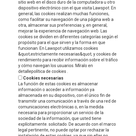
sitio web en el disco duro de la computadora u otro
dispositivo electrónico con el que visita Lawspot. En
general, las cookies realizan muchas funciones,
como facilitar su navegación de una página web a
otra, almacenar sus preferencias y, en general,
CONTACT INFORMATION
mejorar la experiencia de navegación web. Las
cookies se dividen en diferentes categorías según el
propósito para el que sirven y la forma en que
Compre y Compare S.A.
funcionan. En Lawspot utilizamos cookies
Polígono Tejerías, zona sur, Calle G
&quot;estrictamente necesarias&quot; y cookies de
Calahorra, La Rioja
rendimiento para recibir información sobre el tráfico
y cómo navegan los usuarios. Míralo en
Tel.
+34 941 132 803
detallepolítica de cookies .
Fax.
+34 941 132 512
Cookies necesarias
info@celorrio.com
La función de estas cookies es almacenar
información o acceder a información ya
almacenada en su dispositivo, con el único fin de
transmitir una comunicación a través de una red de
PRIVATE AREA
comunicaciones electrónicas o, en la medida
necesaria para proporcionar un servicio de la
WRITE US!
sociedad de la información, que usted tiene
explícitamente. solicitado. De acuerdo con el marco
legal pertinente, no puede optar por rechazar la
instalación de estas cookies, ya que sin ellas no