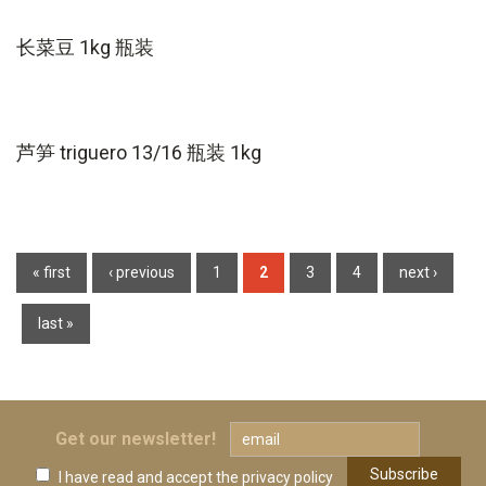
长菜豆 1kg 瓶装
芦笋 triguero 13/16 瓶装 1kg
Pages
« first
‹ previous
1
2
3
4
next ›
last »
Get our newsletter!
I have read and accept
the privacy policy