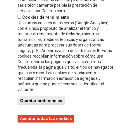
sería técnicamente posible la prestación de
servicios por Celorrio.com.
Cookies de rendimiento
Utilizamos cookies de terceros (Google Analytics)
con el único propósito de analizar el tráfico y
mejorar el rendimiento de Celorrio, mientras
tomamos las medidas técnicas y organizativas
adecuadas para procesar sus datos de forma
segura, p. Ej. Anonimización de la dirección IP. Estas
cookies recopilan información sobre cómo usa
Acepto
la política de protección de datos y privacidad
Celorrio, como las páginas que visita con más
frecuencia, la página que visitó, el tipo de navegador
Autorizo el envío de información y promociones que puedan ser de
que usa y más. Las cookies de rendimiento
mi interés mediante los medios facilitados.
recopilan información estadística agregada y
anónima que no puede llevarnos a identificar al
visitante.
Guardar preferencias
Aceptar todas las cookies
Compre y Compare S.A.U.
Copyright © 2025
Legal warning
Cookies
Privacy policy