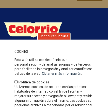
Configurar Cookies
Celorrio is a group of companies with over 40 years’ history,
specialising in fruit and vegetable preserves. Over this time, the
COOKIES
quality of our products, service and attention to our clients,
together with our competitive prices have earned us a solid
Esta web utiliza cookies técnicas, de
reputation and widespread recognition.
personalización y de análisis, propias y de terceros,
WHERE WE ARE
para facilitarle la navegación y analizar estadísticas
del uso de la web.
Obtener más información
.
Política de cookies
Utilizamos cookies, de acuerdo con las prácticas
habituales de Internet, con el fin de facilitar y
mejorar su acceso y navegación a Lawspot y recibir
alguna información sobre el mismo. Las cookies son
pequeños archivos almacenados por el servidor del