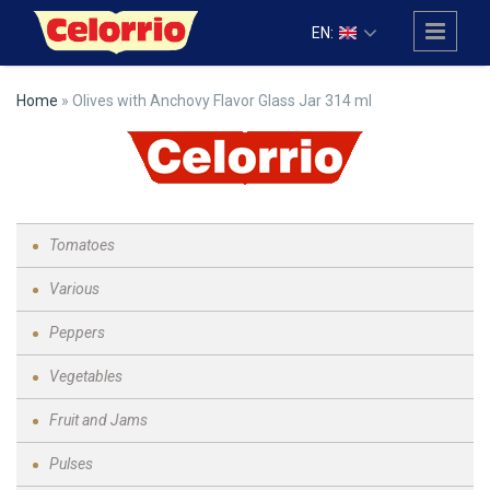
Skip to main content
EN:
Home
» Olives with Anchovy Flavor Glass Jar 314 ml
Tomatoes
Various
Peppers
Vegetables
Fruit and Jams
Pulses