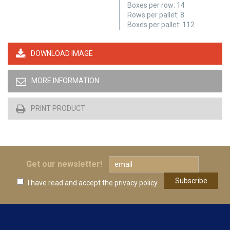
Boxes per row:
14
Rows per pallet:
8
Boxes per pallet:
112
DOWNLOAD IMAGE
MORE INFORMATION
PRINT PRODUCT
Get our newsletter!
I have read and accept
the privacy policy