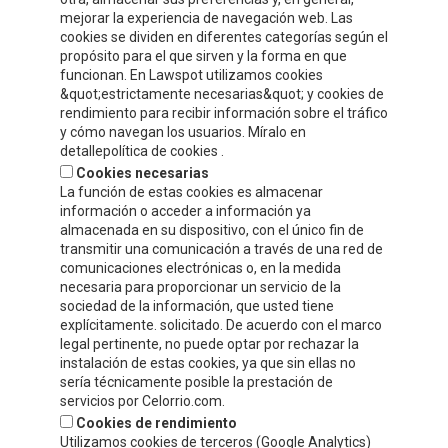
CONTACT INFORMATION
mejorar la experiencia de navegación web. Las
cookies se dividen en diferentes categorías según el
propósito para el que sirven y la forma en que
Compre y Compare S.A.
funcionan. En Lawspot utilizamos cookies
Polígono Tejerías, zona sur, Calle G
&quot;estrictamente necesarias&quot; y cookies de
Calahorra, La Rioja
rendimiento para recibir información sobre el tráfico
y cómo navegan los usuarios. Míralo en
Tel.
+34 941 132 803
detallepolítica de cookies .
Fax.
+34 941 132 512
Cookies necesarias
info@celorrio.com
La función de estas cookies es almacenar
información o acceder a información ya
almacenada en su dispositivo, con el único fin de
PRIVATE AREA
transmitir una comunicación a través de una red de
comunicaciones electrónicas o, en la medida
necesaria para proporcionar un servicio de la
WRITE US!
sociedad de la información, que usted tiene
explícitamente. solicitado. De acuerdo con el marco
legal pertinente, no puede optar por rechazar la
instalación de estas cookies, ya que sin ellas no
sería técnicamente posible la prestación de
servicios por Celorrio.com.
Cookies de rendimiento
Utilizamos cookies de terceros (Google Analytics)