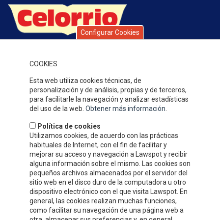
Configurar Cookies
Celorrio is a group of companies with over 40 years’ history,
specialising in fruit and vegetable preserves. Over this time, the
quality of our products, service and attention to our clients,
COOKIES
together with our competitive prices have earned us a solid
Esta web utiliza cookies técnicas, de
reputation and widespread recognition.
personalización y de análisis, propias y de terceros,
WHERE WE ARE
para facilitarle la navegación y analizar estadísticas
del uso de la web.
Obtener más información
.
Política de cookies
Utilizamos cookies, de acuerdo con las prácticas
habituales de Internet, con el fin de facilitar y
mejorar su acceso y navegación a Lawspot y recibir
alguna información sobre el mismo. Las cookies son
pequeños archivos almacenados por el servidor del
sitio web en el disco duro de la computadora u otro
dispositivo electrónico con el que visita Lawspot. En
general, las cookies realizan muchas funciones,
como facilitar su navegación de una página web a
otra, almacenar sus preferencias y, en general,