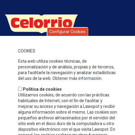
Configurar Cookies
Celorrio is a group of companies with over 40 years’ history,
specialising in fruit and vegetable preserves. Over this time, the
quality of our products, service and attention to our clients,
COOKIES
together with our competitive prices have earned us a solid
Esta web utiliza cookies técnicas, de
reputation and widespread recognition.
personalización y de análisis, propias y de terceros,
WHERE WE ARE
para facilitarle la navegación y analizar estadísticas
del uso de la web.
Obtener más información
.
Política de cookies
Utilizamos cookies, de acuerdo con las prácticas
habituales de Internet, con el fin de facilitar y
mejorar su acceso y navegación a Lawspot y recibir
alguna información sobre el mismo. Las cookies son
pequeños archivos almacenados por el servidor del
sitio web en el disco duro de la computadora u otro
dispositivo electrónico con el que visita Lawspot. En