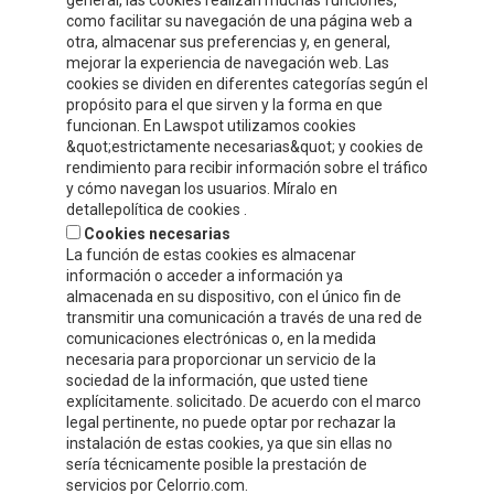
general, las cookies realizan muchas funciones,
como facilitar su navegación de una página web a
otra, almacenar sus preferencias y, en general,
CONTACT INFORMATION
mejorar la experiencia de navegación web. Las
cookies se dividen en diferentes categorías según el
propósito para el que sirven y la forma en que
Compre y Compare S.A.
funcionan. En Lawspot utilizamos cookies
Polígono Tejerías, zona sur, Calle G
&quot;estrictamente necesarias&quot; y cookies de
Calahorra, La Rioja
rendimiento para recibir información sobre el tráfico
y cómo navegan los usuarios. Míralo en
Tel.
+34 941 132 803
detallepolítica de cookies .
Fax.
+34 941 132 512
Cookies necesarias
info@celorrio.com
La función de estas cookies es almacenar
información o acceder a información ya
almacenada en su dispositivo, con el único fin de
PRIVATE AREA
transmitir una comunicación a través de una red de
comunicaciones electrónicas o, en la medida
necesaria para proporcionar un servicio de la
WRITE US!
sociedad de la información, que usted tiene
explícitamente. solicitado. De acuerdo con el marco
legal pertinente, no puede optar por rechazar la
instalación de estas cookies, ya que sin ellas no
sería técnicamente posible la prestación de
servicios por Celorrio.com.