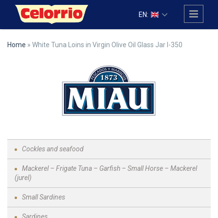
Skip to main content
EN:
Home
» White Tuna Loins in Virgin Olive Oil Glass Jar I-350
Cockles and seafood
Mackerel – Frigate Tuna – Garfish – Small Horse – Mackerel
(jurel)
Small Sardines
Sardines