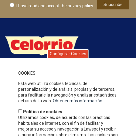
I have read and accept
the privacy policy
Configurar Cookies
Celorrio is a group of companies with over 40 years’ history,
specialising in fruit and vegetable preserves. Over this time, the
quality of our products, service and attention to our clients,
COOKIES
together with our competitive prices have earned us a solid
Esta web utiliza cookies técnicas, de
reputation and widespread recognition.
personalización y de análisis, propias y de terceros,
WHERE WE ARE
para facilitarle la navegación y analizar estadísticas
del uso de la web.
Obtener más información
.
Política de cookies
Utilizamos cookies, de acuerdo con las prácticas
habituales de Internet, con el fin de facilitar y
mejorar su acceso y navegación a Lawspot y recibir
alguna información sobre el mismo. Las cookies son