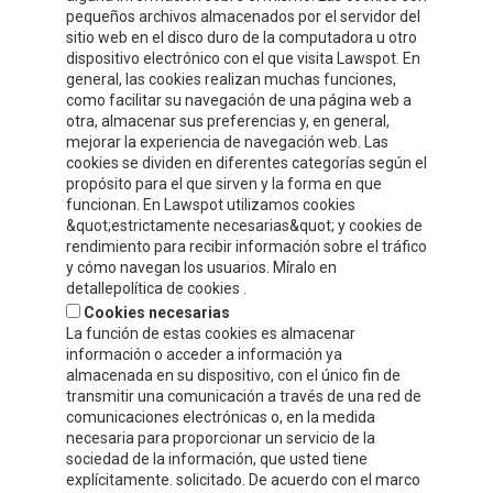
pequeños archivos almacenados por el servidor del
sitio web en el disco duro de la computadora u otro
dispositivo electrónico con el que visita Lawspot. En
general, las cookies realizan muchas funciones,
como facilitar su navegación de una página web a
otra, almacenar sus preferencias y, en general,
CONTACT INFORMATION
mejorar la experiencia de navegación web. Las
cookies se dividen en diferentes categorías según el
propósito para el que sirven y la forma en que
Compre y Compare S.A.
funcionan. En Lawspot utilizamos cookies
Polígono Tejerías, zona sur, Calle G
&quot;estrictamente necesarias&quot; y cookies de
Calahorra, La Rioja
rendimiento para recibir información sobre el tráfico
y cómo navegan los usuarios. Míralo en
Tel.
+34 941 132 803
detallepolítica de cookies .
Fax.
+34 941 132 512
Cookies necesarias
info@celorrio.com
La función de estas cookies es almacenar
información o acceder a información ya
almacenada en su dispositivo, con el único fin de
PRIVATE AREA
transmitir una comunicación a través de una red de
comunicaciones electrónicas o, en la medida
necesaria para proporcionar un servicio de la
WRITE US!
sociedad de la información, que usted tiene
explícitamente. solicitado. De acuerdo con el marco